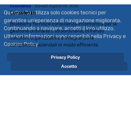
Consulenza
Giovedì, Agosto 06, 2026
Questo sito utilizza solo cookies tecnici per
Consulenza
garantire un'eperienza di navigazione migliorata.
Blueberry fornisce consulenza informatica per la
Continuando a navigare, accetti il ​​loro utilizzo.
gestione ordinaria e straordinaria, offrendo
Ulteriori informazioni sono reperibili nella Privacy e
soluzioni organizzative e integrando le
Cookies Policy
componenti aziendali in modo efficiente.
Privacy Policy
Accetto